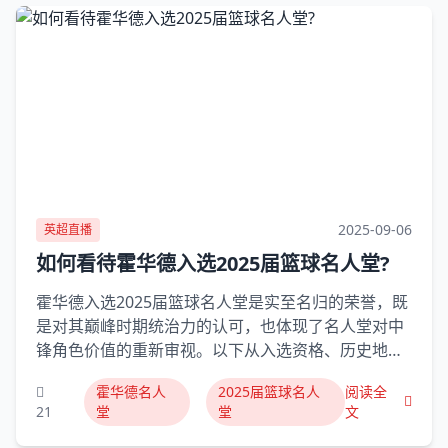
2025-09-06
英超直播
如何看待霍华德入选2025届篮球名人堂?
霍华德入选2025届篮球名人堂是实至名归的荣誉，既
是对其巅峰时期统治力的认可，也体现了名人堂对中
锋角色价值的重新审视。以下从入选资格、历史地
位、争议与认可、仪式意义四个维度展开分析：一、
霍华德名人
2025届篮球名人
阅读全
入选资格：数据与荣誉的硬性支撑核心荣誉：霍华德
21
堂
堂
文
职业生涯8次入选全明星、8次最佳阵容(5次一阵)、3
次最佳防守球员(DPOY)、4次一防，这些荣誉在中锋