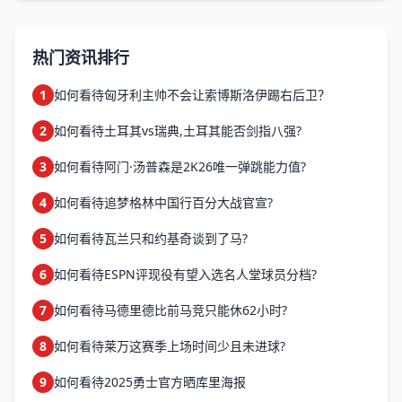
位置上属于历...
热门资讯排行
1
如何看待匈牙利主帅不会让索博斯洛伊踢右后卫？
2
如何看待土耳其vs瑞典,土耳其能否剑指八强?
3
如何看待阿门·汤普森是2K26唯一弹跳能力值?
4
如何看待追梦格林中国行百分大战官宣?
5
如何看待瓦兰只和约基奇谈到了马?
6
如何看待ESPN评现役有望入选名人堂球员分档?
7
如何看待马德里德比前马竞只能休62小时?
8
如何看待莱万这赛季上场时间少且未进球?
9
如何看待2025勇士官方晒库里海报