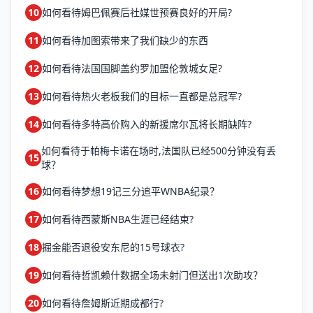
10
如何看待姆巴佩赛后社媒世预赛良好的开局?
11
如何看待加图索带来了我们缺少的东西
12
如何看待法国国脚盖约罗加盟伦敦城女足?
13
如何看待热火老板我们的目标一直都是总冠军?
14
如何看待多特高价购入的新援席尔瓦将长期缺阵?
如何看待于帕梅卡诺在场时,法国队已经500分钟没有丢
15
球？
16
如何看待梦想19记三分追平WNBA纪录？
17
如何看待西蒙斯NBA生涯已经结束?
18
掘金能否退役安东尼的15号球衣?
19
如何看待哲凯赖什数据全场未射门但送出1次助攻？
20
如何看待詹姆斯近期成都行?