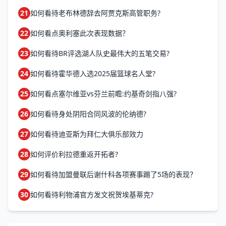
21
如何看待老布林德辞去阿贾克斯高管职务?
22
如何看点奥利塞此次表现数据？
23
如何看待BR评选湖人队史最伟大的五笔交易?
24
如何看待霍华德入选2025届篮球名人堂?
25
如何看点塞尔维亚vs芬兰前瞻:约基奇剑指八强?
26
如何看待身处阴阳合同风波的伦纳德?
27
如何看待迪亚斯为拜仁大俱乐部效力
28
如何评价利拉德重返开拓者?
29
如何看待加盟曼联后谢什科各项赛事踢了5场的表现？
30
如何看待利物浦官方发文祝贺埃基蒂克?