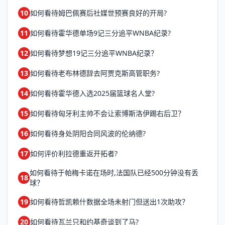
10
如何看待姆巴佩赛后社媒世预赛良好的开局?
11
如何看待霍华德单场9记三分追平WNBA纪录?
12
如何看待梦想19记三分追平WNBA纪录？
13
如何看待老布林德辞去阿贾克斯高管职务?
14
如何看待霍华德入选2025届篮球名人堂?
15
如何看待匈牙利主帅不会让索博斯洛伊踢右后卫？
16
如何看待身处阴阳合同风波的伦纳德?
17
如何评价利拉德重返开拓者?
如何看待于帕梅卡诺在场时,法国队已经500分钟没有丢
18
球？
19
如何看待哲凯赖什数据全场未射门但送出1次助攻？
20
如何看待瓦兰只和约基奇谈到了马?