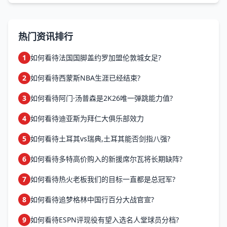
值中，阿门&middot;汤普森的垂直弹跳能力值高达
99，这一数值不仅使他成为游戏中弹跳能力最强的球
员，而且是唯一一...
热门资讯排行
1
如何看待法国国脚盖约罗加盟伦敦城女足?
2
如何看待西蒙斯NBA生涯已经结束?
3
如何看待阿门·汤普森是2K26唯一弹跳能力值?
4
如何看待迪亚斯为拜仁大俱乐部效力
5
如何看待土耳其vs瑞典,土耳其能否剑指八强?
6
如何看待多特高价购入的新援席尔瓦将长期缺阵?
7
如何看待热火老板我们的目标一直都是总冠军?
8
如何看待追梦格林中国行百分大战官宣?
9
如何看待ESPN评现役有望入选名人堂球员分档?