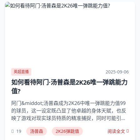
2025-09-06
英超直播
如何看待阿门·汤普森是2K26唯一弹跳能力
值?
阿门&middot;汤普森成为2K26中唯一弹跳能力值99
的球员，这一设定既凸显了他卓越的身体天赋，也反
映了游戏对现实球员特质的精准捕捉，同时可能引发
关于能力值合理性的讨论，但整体上是对他个人能力
19
汤普森
2K26弹跳值
阅读全文
的权威认可。弹跳能力值的独特性在2K26公布的能力