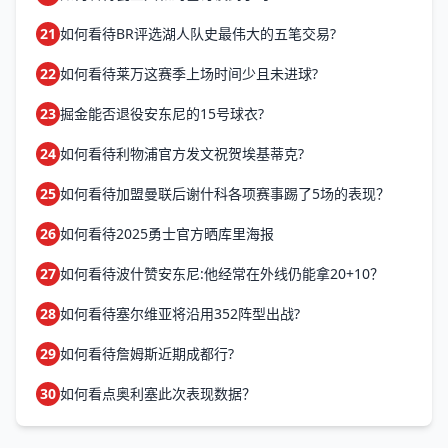
21
如何看待BR评选湖人队史最伟大的五笔交易?
22
如何看待莱万这赛季上场时间少且未进球?
23
掘金能否退役安东尼的15号球衣?
24
如何看待利物浦官方发文祝贺埃基蒂克?
25
如何看待加盟曼联后谢什科各项赛事踢了5场的表现？
26
如何看待2025勇士官方晒库里海报
27
如何看待波什赞安东尼:他经常在外线仍能拿20+10？
28
如何看待塞尔维亚将沿用352阵型出战?
29
如何看待詹姆斯近期成都行?
30
如何看点奥利塞此次表现数据？