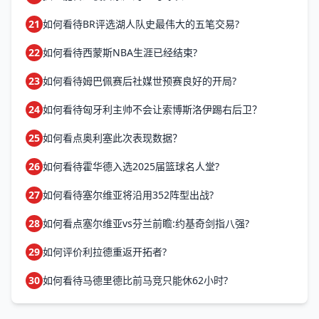
21
如何看待BR评选湖人队史最伟大的五笔交易?
22
如何看待西蒙斯NBA生涯已经结束?
23
如何看待姆巴佩赛后社媒世预赛良好的开局?
24
如何看待匈牙利主帅不会让索博斯洛伊踢右后卫？
25
如何看点奥利塞此次表现数据？
26
如何看待霍华德入选2025届篮球名人堂?
27
如何看待塞尔维亚将沿用352阵型出战?
28
如何看点塞尔维亚vs芬兰前瞻:约基奇剑指八强?
29
如何评价利拉德重返开拓者?
30
如何看待马德里德比前马竞只能休62小时?