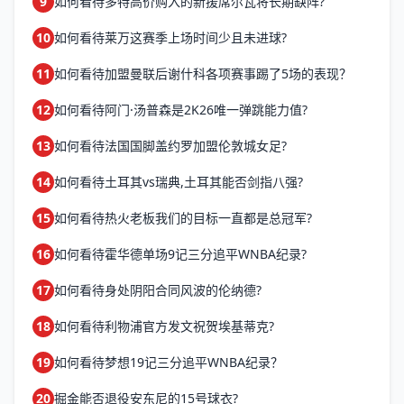
9
如何看待多特高价购入的新援席尔瓦将长期缺阵?
10
如何看待莱万这赛季上场时间少且未进球?
11
如何看待加盟曼联后谢什科各项赛事踢了5场的表现？
12
如何看待阿门·汤普森是2K26唯一弹跳能力值?
13
如何看待法国国脚盖约罗加盟伦敦城女足?
14
如何看待土耳其vs瑞典,土耳其能否剑指八强?
15
如何看待热火老板我们的目标一直都是总冠军?
16
如何看待霍华德单场9记三分追平WNBA纪录?
17
如何看待身处阴阳合同风波的伦纳德?
18
如何看待利物浦官方发文祝贺埃基蒂克?
19
如何看待梦想19记三分追平WNBA纪录？
20
掘金能否退役安东尼的15号球衣?