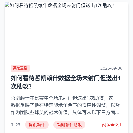
2025-09-06
英超直播
如何看待哲凯赖什数据全场未射门但送出1
次助攻？
哲凯赖什在比赛中全场未射门但送出1次助攻，这一
数据反映了他在特定战术角色下的适应性调整，以及
作为团队型球员的战术价值，具体可从以下三方面分
析：一、战术适配性：从核心到支点的角色转变哲凯
25
哲凯赖什
哲凯赖什助攻
阅读全文
赖什在葡萄牙体育时期以自由跑动和核心角色著称，