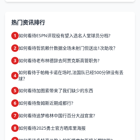
但在阿森纳的战术体系中，他需要适应更结构化的进
攻框架。例如，在英超第三轮对阵利物浦的比赛中，
他全场未射门却送...
热门资讯排行
1
如何看待ESPN评现役有望入选名人堂球员分档?
2
如何看待哲凯赖什数据全场未射门但送出1次助攻？
3
如何看待老布林德辞去阿贾克斯高管职务?
如何看待于帕梅卡诺在场时,法国队已经500分钟没有丢
4
球？
5
如何看待加图索带来了我们缺少的东西
6
如何看待詹姆斯近期成都行?
7
如何看待追梦格林中国行百分大战官宣?
8
如何看待2025勇士官方晒库里海报