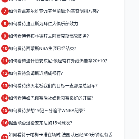
7
如何看点塞尔维亚vs芬兰前瞻:约基奇剑指八强?
8
如何看待迪亚斯为拜仁大俱乐部效力
9
如何看待老布林德辞去阿贾克斯高管职务?
10
如何看待西蒙斯NBA生涯已经结束?
11
如何看待波什赞安东尼:他经常在外线仍能拿20+10？
12
如何看待詹姆斯近期成都行?
13
如何看待热火老板我们的目标一直都是总冠军?
14
如何看待姆巴佩赛后社媒世预赛良好的开局?
15
如何看待梦想19记三分追平WNBA纪录？
16
掘金能否退役安东尼的15号球衣?
如何看待于帕梅卡诺在场时,法国队已经500分钟没有丢
17