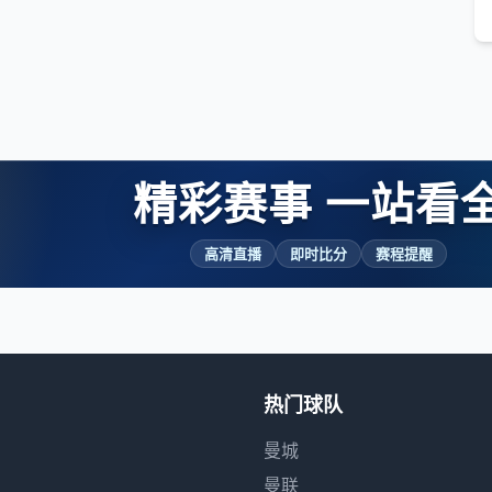
精彩赛事 一站看
高清直播
即时比分
赛程提醒
热门球队
曼城
曼联