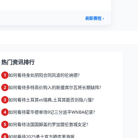
热门资讯排行
1
如何看待身处阴阳合同风波的伦纳德?
2
如何看待多特高价购入的新援席尔瓦将长期缺阵?
3
如何看待土耳其vs瑞典,土耳其能否剑指八强?
4
如何看待霍华德单场9记三分追平WNBA纪录?
5
如何看待法国国脚盖约罗加盟伦敦城女足?
6
如何看待2025勇士官方晒库里海报