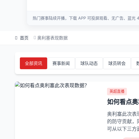
首页
奥利塞表现数据
全部资讯
赛事新闻
球队动态
球员转会
英超直播
如何看点奥
奥利塞此次表
的防守贡献，
可从以下三方
现了强大的进