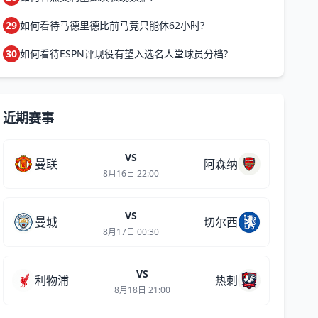
29
如何看待马德里德比前马竞只能休62小时?
30
如何看待ESPN评现役有望入选名人堂球员分档?
近期赛事
VS
曼联
阿森纳
8月16日 22:00
VS
曼城
切尔西
8月17日 00:30
VS
利物浦
热刺
8月18日 21:00