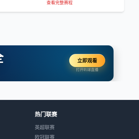
查看完整赛程
全
立即观看
打开叭球直播
热门联赛
英超联赛
欧冠联赛