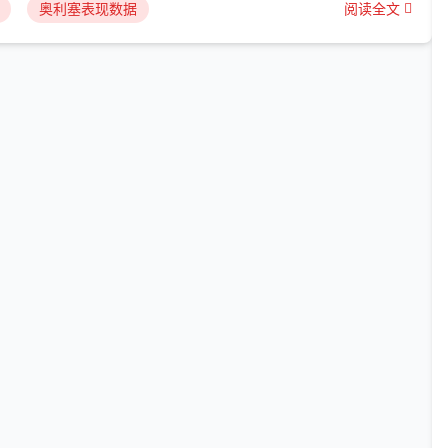
奥利塞表现数据
阅读全文
锐嗅觉和射术。其预期进球值高达1.437，说明他的射门选
...